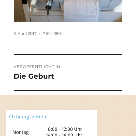
Veröffentlicht
Originalgröße
3. April 2017
710 × 380
am
Beitragsnavigation
VERÖFFENTLICHT IN
Die Geburt
Öffnungszeiten
8:00 - 12:00 Uhr
Montag
14:00 - 18:00 Uhr